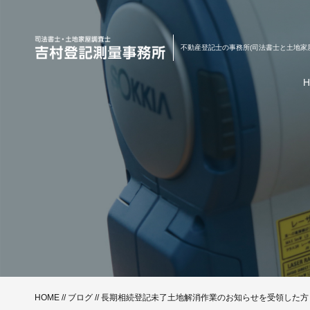
不動産登記士の事務所(司法書士と土地家
HOME
//
ブログ
// 長期相続登記未了土地解消作業のお知らせを受領した方