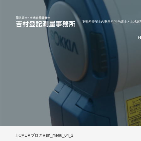
不動産登記士の事務所(司法書士と土地家
HOME
//
ブログ
// ph_menu_04_2