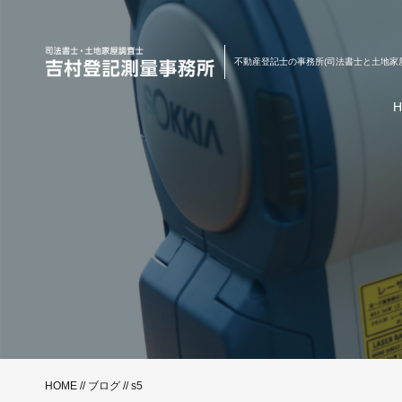
不動産登記士の事務所(司法書士と土地家
HOME
//
ブログ
// s5