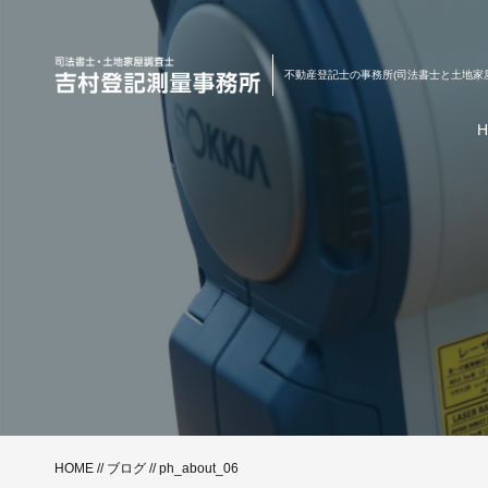
不動産登記士の事務所(司法書士と土地家
HOME
//
ブログ
// ph_about_06